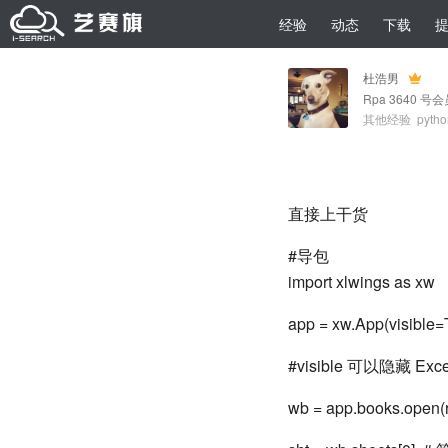
经验
动态
下载
杜浩男
Rpa 3640 号
其他经验
pyth
直接上干货
#导包
import xlwings as xw
app = xw.App(visible=
#visible 可以隐藏 Ex
wb = app.books.open(r