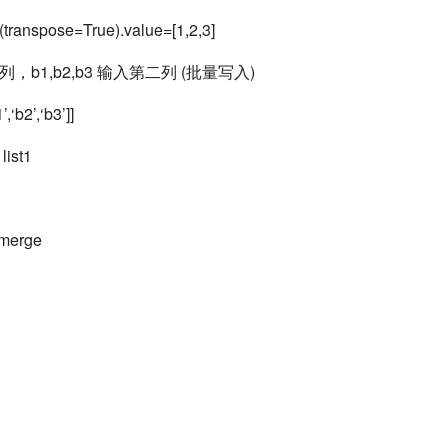
s(transpose=True).value=[1,2,3]
一列，b1,b2,b3 输入第二列 (批量写入)
’,‘b2’,‘b3’]]
list1
.merge