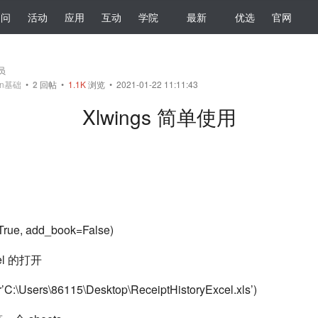
提问
活动
应用
互动
学院
最新
优选
官网
会员
on基础
•
2
回帖
•
1.1K
浏览 • 2021-01-22 11:11:43
Xlwings 简单使用
True, add_book=False)
cel 的打开
’C:\Users\86115\Desktop\ReceiptHistoryExcel.xls’)