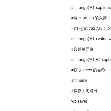
sht.range(‘A1’).option
#将 a1,a2,a3 输入第
list1=[[‘a1’,‘a2’,‘a3’],[‘b1
sht.range(‘A1’).value = 
#合并单元格
sht.range(‘A1:A2’).api
#获取 sheet 的名称
sht.name
#保存关闭退出
wb.save()