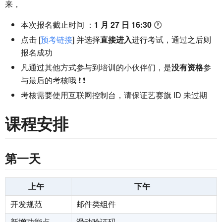
来，
本次报名截止时间 ：
1 月 27 日 16:30
🕐
点击 [
预考链接
] 并选择
直接进入
进行考试，通过之后则
报名成功
凡通过其他方式参与到培训的小伙伴们，是
没有资格
参
与最后的考核哦 ❗ ❗
考核需要使用互联网控制台，请保证艺赛旗 ID 未过期
课程安排
第一天
上午
下午
开发规范
邮件类组件
新增功能点
滑动验证码