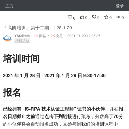
主页
登录
0
0
0
0
0
「高阶培训」第十二期 - 1.28-1.29
YSQTrain
•
25
回帖
•
2K
浏览 • 2021-01-20 12:36:36
培训活动
培训时间
2021 年 1 月 28 日 - 2021 年 1 月 29 日 9:30-17:30
报名
已经拥有 “iS-RPA 技术认证工程师” 证书的小伙伴
，并在
报
名日期截止之前
通过
点击下列链接
进行预考，分数高于
70
分
的小伙伴将会自动报名成功，且参与到我们的培训课程中