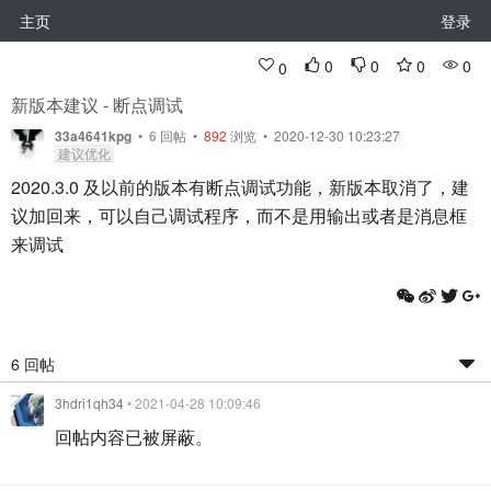
主页
登录
0
0
0
0
0
新版本建议 - 断点调试
33a4641kpg
•
6
回帖
•
892
浏览 • 2020-12-30 10:23:27
建议优化
2020.3.0 及以前的版本有断点调试功能，新版本取消了，建
议加回来，可以自己调试程序，而不是用输出或者是消息框
来调试
6 回帖
3hdri1qh34
• 2021-04-28 10:09:46
回帖内容已被屏蔽。