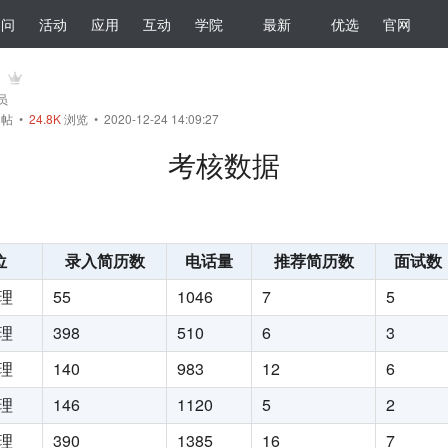
提问
活动
应用
互动
学院
最新
优选
官网
会员
帖
•
24.8K
浏览 • 2020-12-24 14:09:27
考核数据
位
录入简历数
电话量
推荐简历数
面试数
理
55
1046
7
5
理
398
510
6
3
理
140
983
12
6
理
146
1120
5
2
理
390
1385
16
7