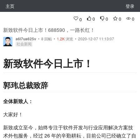
主页
登录
0
0
0
0
0
新致软件今日上市！688590，一路长红！
a6l7ua625v
•
8
回帖
•
1.2K
浏览 • 2020-12-07 11:13:07
社会新闻
新致软件今日上市！
郭玮总裁致辞
全体新致人：
大家好！
新致成立至今，始终专注于软件开发与行业应用解决方案技
术外包服务，经过 26 年的辛勤耕耘，目前公司已经确立了自