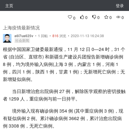
主页
登录
0
0
0
0
0
上海疫情最新情况
a6l7ua625v
•
1
回帖
•
816
浏览 • 2020-11-13 16:24:38
社会新闻
根据中国国家卫健委最新通报，11 月 12 日 0—24 时，31 个
省 (自治区、直辖市) 和新疆生产建设兵团报告新增确诊病例
8 例，均为境外输入病例(上海 3 例，内蒙古 1 例，河南 1
例，四川 1 例，陕西 1 例，甘肃 1 例)；无新增死亡病例；无
新增疑似病例。
当日新增治愈出院病例 27 例，解除医学观察的密切接触
者 1259 人，重症病例与前一日持平。
境外输入现有确诊病例 354 例 (其中重症病例 3 例)，现
有疑似病例 2 例。累计确诊病例 3662 例，累计治愈出院病
例 3308 例，无死亡病例。