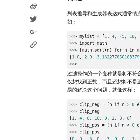
列表推导和生成器表达式通常情
如：
>>
> mylist = [
1
, 
4
, -
5
, 
10
, 
>>
>>
> [math.sqrt(n) for n in m
[
1.0
, 
2.0
, 
3.162277660168379
>>
过滤操作的一个变种就是将不符
仅想找到正数，而且还想将不是
易的解决这个问题，就像这样：
>>> 
clip_neg = [n 
if
 n > 
0
e
>>> 
clip_neg

[
1
, 
4
, 
0
, 
10
, 
0
, 
2
, 
3
, 
0
>>> 
clip_pos = [n 
if
 n < 
0
e
>>> 
clip_pos

[
0
, 
0
, 
-5
, 
0
, 
-7
, 
0
, 
0
, 
-1
]
