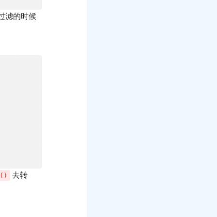
过滤的时候
去转
()