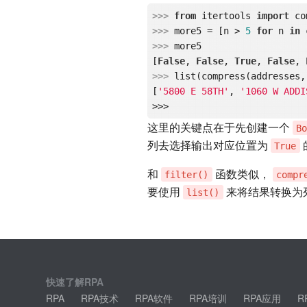
>>> 
from
 itertools 
import
>>> 
more5 = [n > 
5
for
 n 
in
>>> 
more5

[
False
, 
False
, 
True
, 
False
, 
>>> 
list(compress(addresses, 
[
'5800 E 58TH'
, 
'1060 W ADDI
这里的关键点在于先创建一个
B
列去选择输出对应位置为
True
和
函数类似，
filter()
compr
要使用
来将结果转换为
list()
快速了解RPA
RPA
RPA技术
RPA软件
RPA培训
RPA应用
R