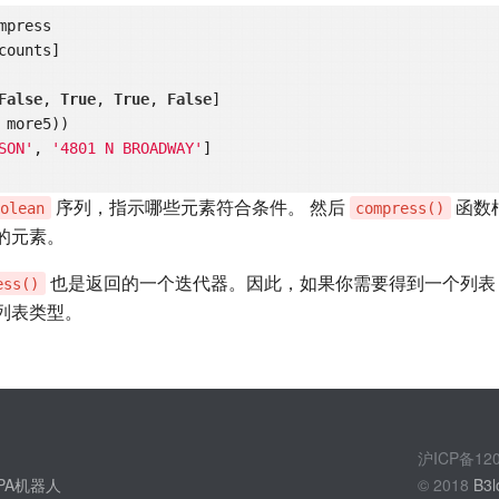
False
, 
True
, 
True
, 
False
more5))

SON'
, 
'4801 N BROADWAY'
]

序列，指示哪些元素符合条件。 然后
函数
oolean
compress()
的元素。
也是返回的一个迭代器。因此，如果你需要得到一个列表
ess()
列表类型。
沪ICP备1
PA机器人
© 2018
B3