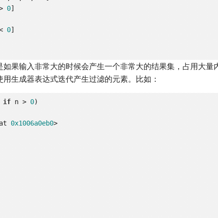
> 
0
]

< 
0
]

是如果输入非常大的时候会产生一个非常大的结果集，占用大量内
使用生成器表达式迭代产生过滤的元素。比如：
 
if
 n > 
0
at 
0x1006a0eb0