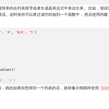
能简单的在列表推导或者生成器表达式中表达出来。 比如，假设
情况。这时候你可以将过滤代码放到一个函数中， 然后使用内建
'
, 
'4'
, 
'N/A'
, 
'5'
alues))

4', '5']
器，因此如果你想得到一个列表的话，就得像示例那样使用
list