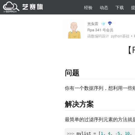
经验
动态
下载
光头雷
Rpa 341 号会员
函数编码设计
python基础
•
【
问题
你有一个数据序列，想利用一些
解决方案
最简单的过滤序列元素的方法就
>>> 
mylist = [
1
, 
4
, 
-5
, 
10
, 