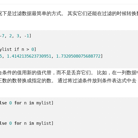
况下是过滤数据最简单的方式。 其实它们还能在过滤的时候转换
-
7
, 
2
, 
3
, -
1
ylist if n > 
0
]

5
, 
1.4142135623730951
, 
1.7320508075688772
合条件的值用新的值代替，而不是丢弃它们。 比如，在一列数据
正数的数替换成指定的数。 通过将过滤条件放到条件表达式中去
lse
0
for
 n 
in
lse
0
for
 n 
in