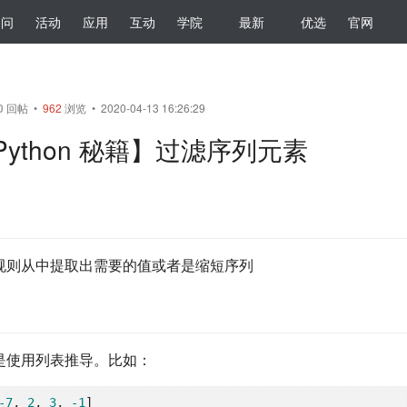
提问
活动
应用
互动
学院
最新
优选
官网
0
回帖
•
962
浏览 • 2020-04-13 16:26:29
Python 秘籍】过滤序列元素
规则从中提取出需要的值或者是缩短序列
是使用列表推导。比如：
-7
, 
2
, 
3
, 
-1