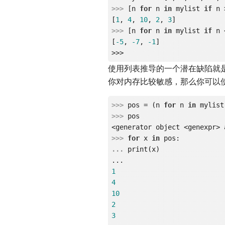
>>> 
[n 
for
 n 
in
 mylist 
if
 n 
[
1
, 
4
, 
10
, 
2
, 
3
>>> 
[n 
for
 n 
in
 mylist 
if
 n 
[
-5
, 
-7
, 
-1
]

使用列表推导的一个潜在缺陷就
你对内存比较敏感，那么你可以
>>> 
pos = (n 
for
 n 
in
 mylist
>>> 
pos

<generator object <genexpr> 
>>> 
for
 x 
in
... 
print(x)

1
4
10
2
3