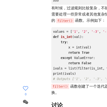
有时候，过滤规则比较复杂，不
需要处理一些异常或者其他复杂
的
函数。示例如下：
filter()
values = [
'1'
, 
'2'
, 
'-3'
, 
'-
def
is_int
(val)
:
try
:

        x = int(val)

return
True
except
 ValueError:

return
False
ivals = list(filter(is_int, v
# Outputs ['1', '2', '-3', '
函数创建了一个迭代
filter()
换。
0
讨论