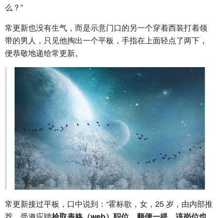
么？”
常更新也没有生气，而是示意门口的另一个穿着西装打着领
带的男人，只见他掏出一个平板，手指在上面轻点了两下，
便恭敬地递给常更新。
常更新接过平板，口中说到：“霍标歌，女，25 岁，由内部推
荐，受邀应聘
拾取表格（web）
职位，顺便一提，该岗位也