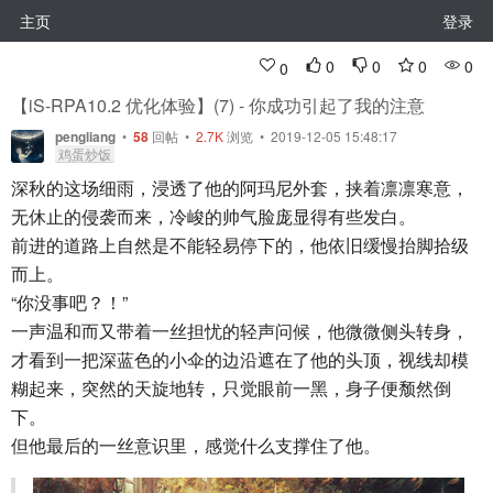
主页
登录
0
0
0
0
0
【iS-RPA10.2 优化体验】(7) - 你成功引起了我的注意
pengliang
•
58
回帖
•
2.7K
浏览 • 2019-12-05 15:48:17
鸡蛋炒饭
深秋的这场细雨，浸透了他的阿玛尼外套，挟着凛凛寒意，
无休止的侵袭而来，冷峻的帅气脸庞显得有些发白。
前进的道路上自然是不能轻易停下的，他依旧缓慢抬脚拾级
而上。
“你没事吧？！”
一声温和而又带着一丝担忧的轻声问候，他微微侧头转身，
才看到一把深蓝色的小伞的边沿遮在了他的头顶，视线却模
糊起来，突然的天旋地转，只觉眼前一黑，身子便颓然倒
下。
但他最后的一丝意识里，感觉什么支撑住了他。