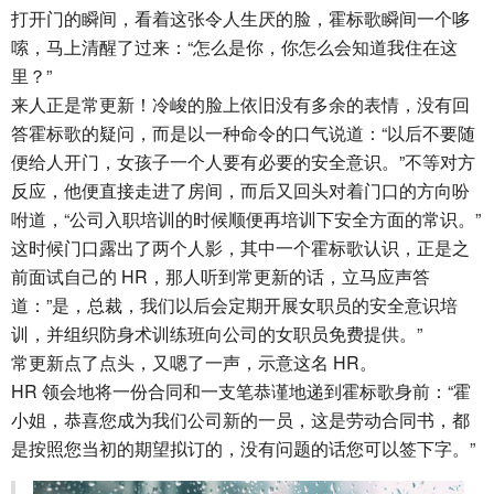
打开门的瞬间，看着这张令人生厌的脸，霍标歌瞬间一个哆
嗦，马上清醒了过来：“怎么是你，你怎么会知道我住在这
里？”
来人正是常更新！冷峻的脸上依旧没有多余的表情，没有回
答霍标歌的疑问，而是以一种命令的口气说道：“以后不要随
便给人开门，女孩子一个人要有必要的安全意识。”不等对方
反应，他便直接走进了房间，而后又回头对着门口的方向吩
咐道，“公司入职培训的时候顺便再培训下安全方面的常识。”
这时候门口露出了两个人影，其中一个霍标歌认识，正是之
前面试自己的 HR，那人听到常更新的话，立马应声答
道：”是，总裁，我们以后会定期开展女职员的安全意识培
训，并组织防身术训练班向公司的女职员免费提供。”
常更新点了点头，又嗯了一声，示意这名 HR。
HR 领会地将一份合同和一支笔恭谨地递到霍标歌身前：“霍
小姐，恭喜您成为我们公司新的一员，这是劳动合同书，都
是按照您当初的期望拟订的，没有问题的话您可以签下字。”