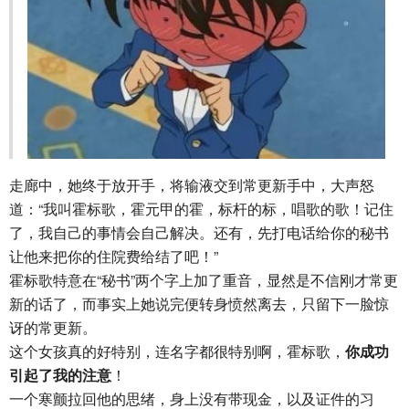
走廊中，她终于放开手，将输液交到常更新手中，大声怒
道：“我叫霍标歌，霍元甲的霍，标杆的标，唱歌的歌！记住
了，我自己的事情会自己解决。还有，先打电话给你的秘书
让他来把你的住院费给结了吧！”
霍标歌特意在“秘书”两个字上加了重音，显然是不信刚才常更
新的话了，而事实上她说完便转身愤然离去，只留下一脸惊
讶的常更新。
这个女孩真的好特别，连名字都很特别啊，霍标歌，
你成功
引起了我的注意
！
一个寒颤拉回他的思绪，身上没有带现金，以及证件的习