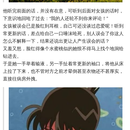
他听完前面的话，并没有在意，可听到后面对女孩的话时，
下意识地回呛了过去：“我的人还轮不到你来评论！”
女孩被误会已是脸红到耳根，自己可还没谈过恋爱呢！听到
常更新的话，差点给自己一口唾沫呛死，别人误会了你这人
怎么不解释一下，结果还说出更让人产生误会的话？
又羞又怒，脸红得像个水蜜桃似的她恨不得马上找个地洞给
钻进去。
于是她一手举着输液，另一手扯着常更新的袖口，将他从床
上拉了下来，也不管对方之前才晕倒甚至衣物还不甚厚实，
直接往病房外拽。