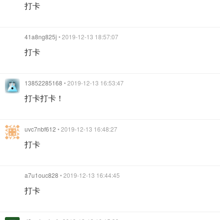
打卡
41a8ng825j
• 2019-12-13 18:57:07
打卡
13852285168
• 2019-12-13 16:53:47
打卡打卡！
uvc7nbf612
• 2019-12-13 16:48:27
打卡
a7u1ouc828
• 2019-12-13 16:44:45
打卡