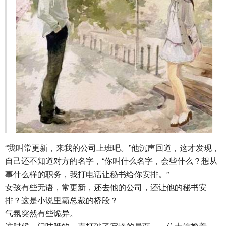
“我叫常更新，来我的公司上班吧。”他沉声回道，这才发现，
自己还不知道对方的名字，“你叫什么名字，会些什么？想从
事什么样的职务，我打电话让秘书给你安排。”
女孩有些无语，常更新，还去他的公司，还让他的秘书安
排？这是小说里霸总裁的桥段？
气氛突然有些诡异。