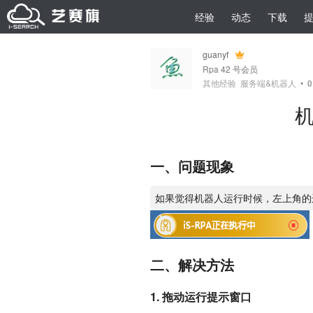
经验
动态
下载
guanyf
Rpa 42 号会员
其他经验
服务端&机器人
•
0
机
一、问题现象
二、解决方法
1. 拖动运行提示窗口