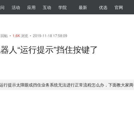
提问
活动
应用
互动
学院
最新
优选
官网
回帖
•
1.6K
浏览 • 2019-11-18 17:58:09
器人“运行提示”挡住按键了