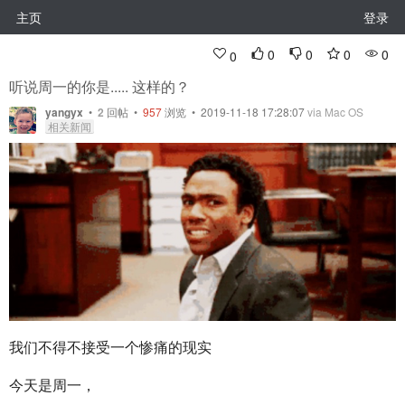
主页
登录
0
0
0
0
0
听说周一的你是..... 这样的？
yangyx
•
2
回帖
•
957
浏览 • 2019-11-18 17:28:07
via Mac OS
相关新闻
我们不得不接受一个惨痛的现实
今天是周一，