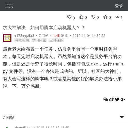
主页
登录
0
0
0
1
0
求大神解决，如何用脚本启动机器人？？
v172vyp9x2
•
7
回帖
•
1.4K
浏览 • 2019-11-04 14:39:22
寻求帮助
学习问题
定时任务
最近老大给布置一个任务，仿服务平台写一个定时任务脚
本，每天定时启动机器人。虽然我知道这个是服务平台的功
能，但是还是研究了很长时间，包括打包成 exe，运行 main.
py 文件等。没有一个办法是成功的。所以，社区的大神们，
有人会写这样的脚本吗？或者是其他的好的解决办法给小弟
说一下。万分感谢。
7 回帖
zhangjiasen
• 2019-11-25 15:18:40