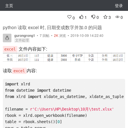
主页
登录
1
0
3
0
0
python 读取 excel 时, 日期变成数字并加.0 的问题
gurongrong1
•
7
回帖
•
2K
浏览 • 2019-10-09 14:22:40
文件处理
文件内容如下:
excel
读取
内容:
excel
import
from
 datetime 
import
from
 xlrd 
import
 xldate_as_datetime, xldate_as_tuple

filename = 
r'C:\Users\HP\Desktop\10月\test.xlsx'
rbook = xlrd.open_workbook(filename)

table = rbook.sheets()[
0
]

rows = table.nrows
