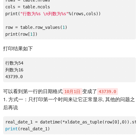
cols = table.ncols

print(
"行数为%s \n列数为%s"
%(rows,cols))

row = table.row_values(
1
)

print(row[
1
打印结果如下
行数为54 

列数为16

43739
.0
可以看到第一行的日期格式
变成了
10月1日
43739.0
1. 方式一：只打印第一个时间来让它正常显示, 其他的问题之
后再说
real_date_1 = datetime(*xldate_as_tuple(row[0],0)).st
print