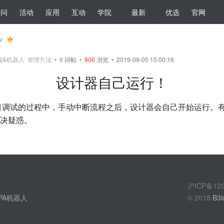
提问
活动
应用
互动
学院
最新
优选
官网
u
员
端&机器人
管理方法
•
0
回帖
•
806
浏览 • 2019-09-05 15:00:16
设计器自己运行！
，在项目调试的过程中，手动中断流程之后，设计器会自己开始运行
决疑惑。
沪ICP备1
PA机器人
© 2018
B3