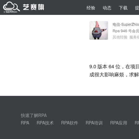
经验
动态
下载
电信-SuperZho
Rpa 946 号会
其他经验
服务
9.0 版本 64 位
成很大影响麻烦，求解
快速了解RPA
RPA
RPA技术
RPA软件
RPA培训
RPA应用
R