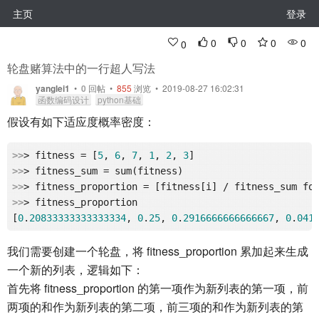
主页
登录
0
0
0
0
0
轮盘赌算法中的一行超人写法
yanglei1
•
0
回帖
•
855
浏览 • 2019-08-27 16:02:31
函数编码设计
python基础
假设有如下适应度概率密度：
>>
> fitness = [
5
, 
6
, 
7
, 
1
, 
2
, 
3
>>
>>
>>
> fitness_proportion

[
0
.
20833333333333334
, 
0
.
25
, 
0
.
2916666666666667
, 
0
.
041
我们需要创建一个轮盘，将 fitness_proportion 累加起来生成
一个新的列表，逻辑如下：
首先将 fitness_proportion 的第一项作为新列表的第一项，前
两项的和作为新列表的第二项，前三项的和作为新列表的第