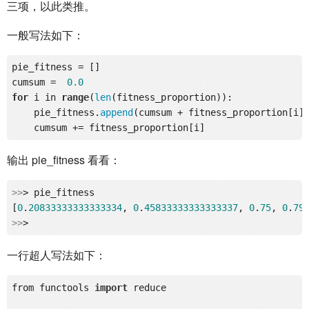
三项，以此类推。
一般写法如下：
pie_fitness = []

cumsum =  
0.0
for
 i in 
range
(
len
(fitness_proportion)):

    pie_fitness.
append
(cumsum + fitness_proportion[i])
输出 pie_fitness 看看：
>>
> pie_fitness

[
0
.
20833333333333334
, 
0
.
45833333333333337
, 
0
.
75
, 
0
.
79
>>
一行超人写法如下：
from functools 
import
 reduce
