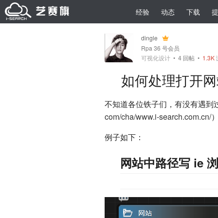
经验
动态
下载
dingle
Rpa 36 号会员
可视化设计
•
4
回帖
•
1.3K
如何处理打开网
不知道各位铁子们，有没有遇到
com/cha/www.i-search.com.cn/
例子如下：
网站中路径写 ie