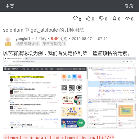
主页
登录
0
0
0
0
0
selenium 中 get_attribute 的几种用法
yanglei1
•
2
回帖
•
5.4K
浏览 • 2019-08-07 11:07:49
函数编码设计
第三方库使用
以艺赛旗论坛为例，我们首先定位到第一篇置顶帖的元素。
element = browser.find_element_by_xpath('//*