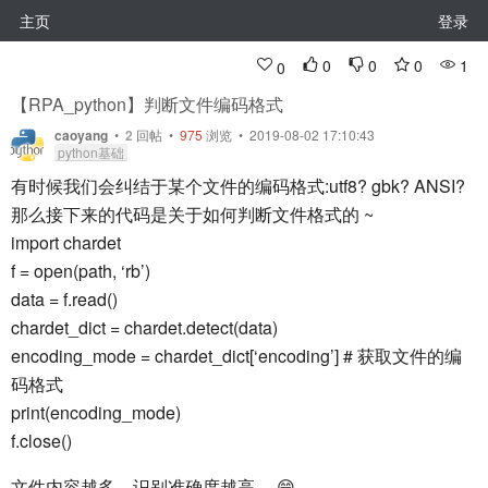
主页
登录
0
0
0
1
0
【RPA_python】判断文件编码格式
caoyang
•
2
回帖
•
975
浏览 • 2019-08-02 17:10:43
python基础
有时候我们会纠结于某个文件的编码格式:utf8? gbk? ANSI?
那么接下来的代码是关于如何判断文件格式的 ~
import chardet
f = open(path, ‘rb’)
data = f.read()
chardet_dict = chardet.detect(data)
encoding_mode = chardet_dict[‘encoding’] # 获取文件的编
码格式
print(encoding_mode)
f.close()
文件内容越多，识别准确度越高。 😄