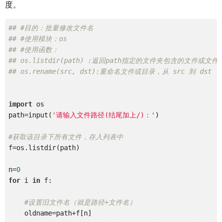
度。
## #目的：批量修改文件名
## #使用模块：os
## #使用函数：
## os.listdir(path) :返回path指定的文件夹包含的文件或
## os.rename(src, dst):重命名文件或目录，从 src 到 dst
import
 os

path=input(
'请输入文件路径(结尾加上/)：'
)       

#获取该目录下所有文件，存入列表中
f=os.listdir(path)

n=
0
for
 i 
in
 f:

#设置旧文件名（就是路径+文件名）
    oldname=path+f[n]
