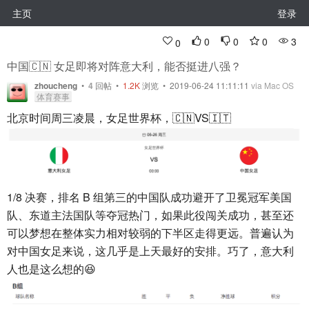
主页
登录
0
0
0
3
0
中国🇨🇳 女足即将对阵意大利，能否挺进八强？
zhoucheng
•
4
回帖
•
1.2K
浏览 • 2019-06-24 11:11:11
via Mac OS
体育赛事
北京时间周三凌晨，女足世界杯，🇨🇳VS🇮🇹
1/8 决赛，排名 B 组第三的中国队成功避开了卫冕冠军美国
队、东道主法国队等夺冠热门，如果此役闯关成功，甚至还
可以梦想在整体实力相对较弱的下半区走得更远。普遍认为
对中国女足来说，这几乎是上天最好的安排。巧了，意大利
人也是这么想的😆