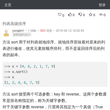
主页
登录
0
0
0
0
0
列表高级排序
yanglei1
•
1
回帖
•
920
浏览 • 2019-06-12 16:52:45
函数编码设计
方法 sort 用于对列表就地排序。就地排序意味着对原来的列
表进行修改，使其元素按顺序排列，而不是返回排序后的列
表的副本。
>>
> x = [
4
, 
6
, 
2
, 
1
, 
7
, 
9
>>
>>
> x

[
1
, 
2
, 
4
, 
6
, 
7
, 
9
方法 sort 接受两个可选参数：key 和 reverse。这两个参数通
常是按名称指定的，称为关键字参数。
对于关键字参数 reverse，只需将其指定为一个真值（True