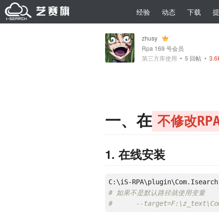
经验
动态
下载
zhusy
Rpa 169 号会员
第三方库使用
•
5
回帖
•
3.
一、在
不修改RP
1. 在线安装
# 如果不是默认路径就使用变量
#      --target=F:\z_text\Co