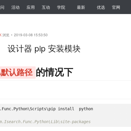
提问
活动
应用
互动
学院
最新
优选
官网
6K
浏览 • 2019-03-08 15:53:50
设计器 pip 安装模块
的情况下
A默认路径
m.Isearch.Func.Python\Lib\site-packages