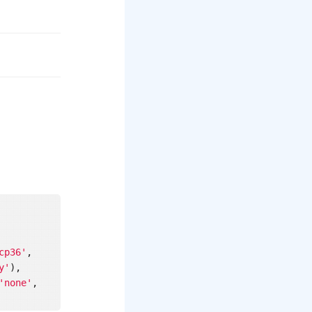
cp36'
, 
y'
), 
'none'
, 