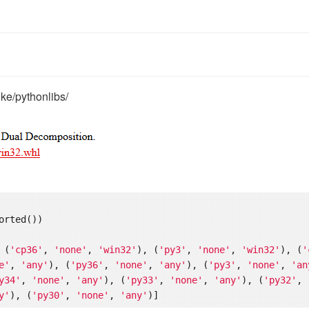
lke/pythonlibs/
 (
'cp36'
, 
'none'
, 
'win32'
), (
'py3'
, 
'none'
, 
'win32'
), (
'
e'
, 
'any'
), (
'py36'
, 
'none'
, 
'any'
), (
'py3'
, 
'none'
, 
'an
y34'
, 
'none'
, 
'any'
), (
'py33'
, 
'none'
, 
'any'
), (
'py32'
, 
y'
), (
'py30'
, 
'none'
, 
'any'