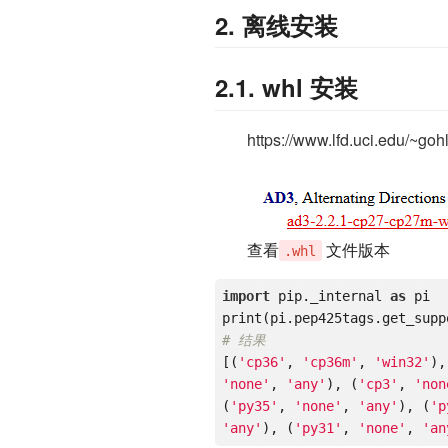
2. 离线安装
2.1. whl 安装
https://www.lfd.uci.edu/~goh
查看
文件版本
.whl
import
 pip._internal 
as
 pi

# 结果
[(
'cp36'
, 
'cp36m'
, 
'win32'
),
'none'
, 
'any'
), (
'cp3'
, 
'non
(
'py35'
, 
'none'
, 
'any'
), (
'p
'any'
), (
'py31'
, 
'none'
, 
'an