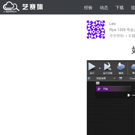
经验
动态
下载
Leo
Rpa 1359 号
寻求帮助
•
3
回