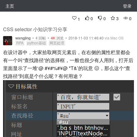
主页
登录
0
0
3
0
1
CSS selector 小知识学习分享
wangjing
•
4
回帖
•
4K
浏览 • 2018-11-03 11:46:40
via Mac OS
RPA
python基础
网页处理
在设计器中，大家拾取网页元素后，在右侧的属性栏里都会
有一个叫“查找路径”的选择框，一般也很少有人用到，打开后
里面显示了一堆‘@
#¥#%#¥@
*T&’的玩意 😖，那么这个“查
找路径”到底是个什么呢？有何用途？