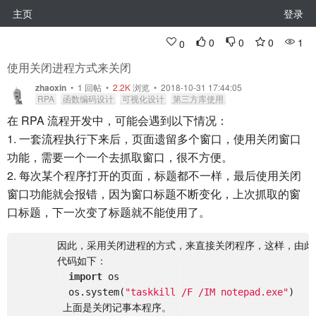
主页
登录
0
0
0
1
0
使用关闭进程方式来关闭
zhaoxin
•
1
回帖
•
2.2K
浏览 • 2018-10-31 17:44:05
RPA
函数编码设计
可视化设计
第三方库使用
在 RPA 流程开发中，可能会遇到以下情况：
1. 一套流程执行下来后，页面遗留多个窗口，使用关闭窗口
功能，需要一个一个去抓取窗口，很不方便。
2. 每次某个程序打开的页面，标题都不一样，最后使用关闭
窗口功能就会报错，因为窗口标题不断变化，上次抓取的窗
口标题，下一次变了标题就不能使用了。
	因此，采用关闭进程的方式，来直接关闭程序，这样，由此程序打开的窗口就会全部关闭。

	代码如下：

import
 os

	  os.system(
"taskkill /F /IM notepad.exe"
)

	 上面是关闭记事本程序。
