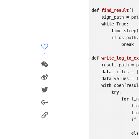
def
find_result
()
:
    sign_path = pa
while
True
:

        time.sleep(
if
 os.path.
break
1
def
write_log_to_ex
    result_path = 
    data_titles = [
    data_values = []

with
 open(resul
try
:

for
 lin
                line = line.strip()

		l
if
els