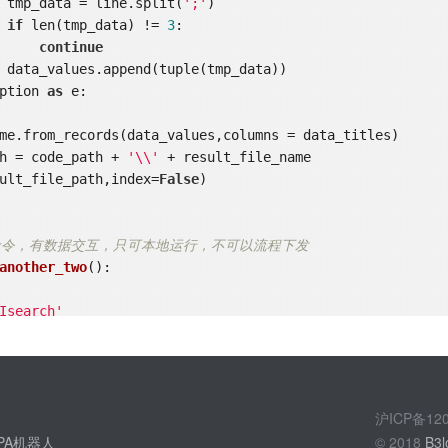
                    tmp_data = line.split(
';'
)

if
 len(tmp_data) != 
3
:

continue
ption 
as
 e:

ath = code_path + 
'\\'
 + result_file_name

result_file_path,index=
False
)

用cmd命令，有数据交互，只可本地运行，不可以流程下发
another_two
()
:
Isearch'
-jar -Xmx1024m test.jar '
#后面跟参数
s.Popen(cmd_1+
'&&'
+ cmd_2+
'&&'
+ cmd_3,shell=
True
,bufsize =
沪ICP备1
PA机器人
© 2018
B3