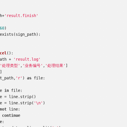
th+
'result.finish'
60
)

exists(sign_path):

cel
()
:
path + 
'result.log'
'处理类型'
,
'业务编号'
,
'处理结果'
]

t_path,
'r'
) 
as
 file:

e 
in
 file:

ine = line.strip(
'\n'
)

not
 line:

continue
e
:
