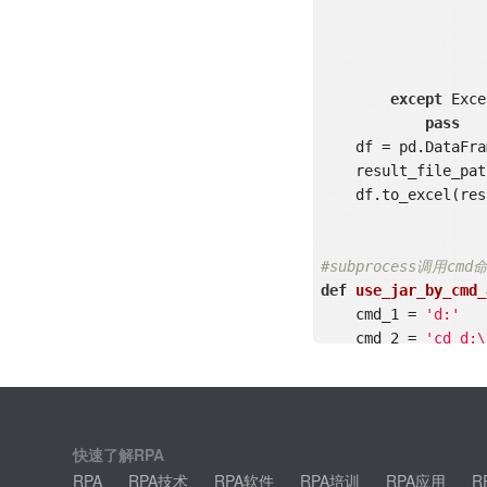
		    data_values.append(tuple(tmp_data))

except
 Exce
pass
    df = pd.DataFrame.from_records(data_values,columns = data_titles)

    result_file_p
    df.to_excel(
#subprocess调
def
use_jar_by_cmd_
    cmd_1 = 
'd:'
    cmd_2 = 
'cd d:\
    cmd_3 = 
r'java 
    p = subproces
subprocess.PIPE)

    p.wait()

快速了解RPA
    out = p.stdout.readlines()

RPA
RPA技术
RPA软件
RPA培训
RPA应用
R
    print(out)
