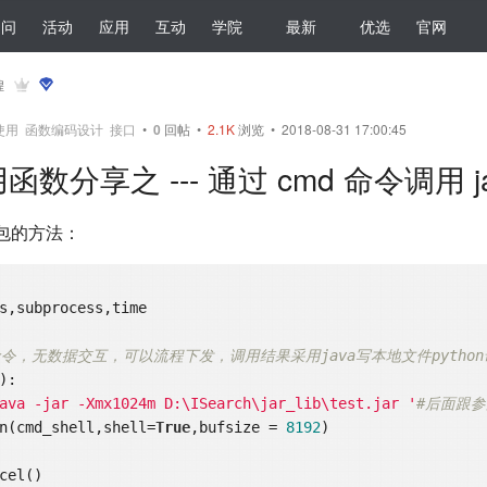
提问
活动
应用
互动
学院
最新
优选
官网
煌
使用
函数编码设计
接口
•
0
回帖
•
2.1K
浏览 • 2018-08-31 17:00:45
函数分享之 --- 通过 cmd 命令调用 jav
 包的方法：
s,subprocess,time

cmd命令，无数据交互，可以流程下发，调用结果采用java写本地文件pytho
)
:
ava -jar -Xmx1024m D:\ISearch\jar_lib\test.jar '
#后面跟参
open(cmd_shell,shell=
True
,bufsize = 
8192
)
