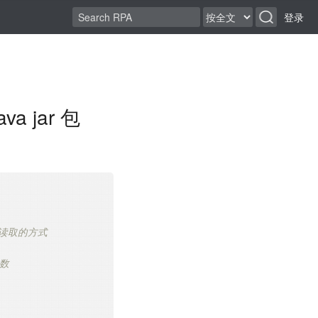
登录
a jar 包
n读取的方式
数