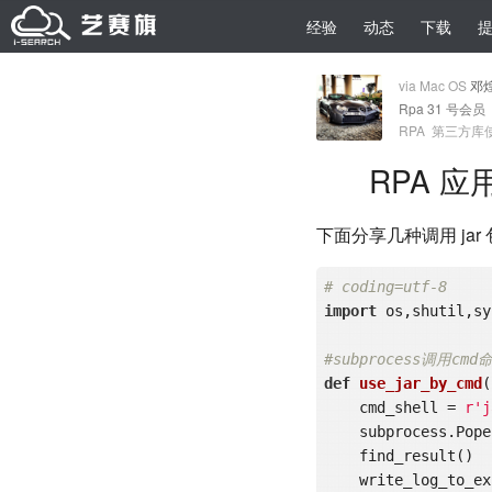
经验
动态
下载
via Mac OS
邓
Rpa 31 号会员
RPA
第三方库
RPA 应用
下面分享几种调用 jar
# coding=utf-8
import
 os,shutil,sy
#subprocess调用
def
use_jar_by_cmd
(
    cmd_shell = 
r'j
    subprocess.P
    find_result()

    write_log_to_excel()
