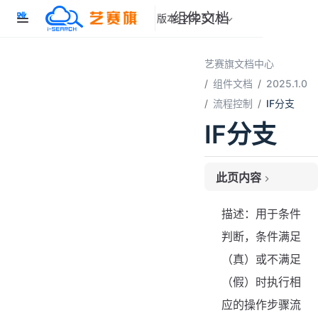
组件文档
跳
版本: 2025.1.0
至
主
要
艺赛旗文档中心
內
组件文档
2025.1.0
容
流程控制
IF分支
IF分支
此页内容
属性说明
描述：用于条件
通用属性
判断，条件满足
目标属性
（真）或不满足
流程引脚
使用示例
（假）时执行相
场景示例
应的操作步骤流