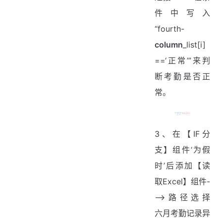
件中写入
“fourth-
column
_list[i]
==‘正常’”来判
断考勤是否正
常。
3、在【IF分
支】组件‘为假
时’后添加【读
取Excel】组件-
-->路径选择
六月考勤记录异