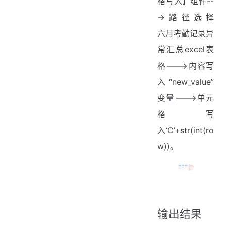
格写入】组件--
->路径选择
六月考勤记录异
常汇总excel表
格--->内容写
入“new_value”
变量--->单元
格写
入‘C’+str(int(ro
w))。
EnumWidget
输出结果