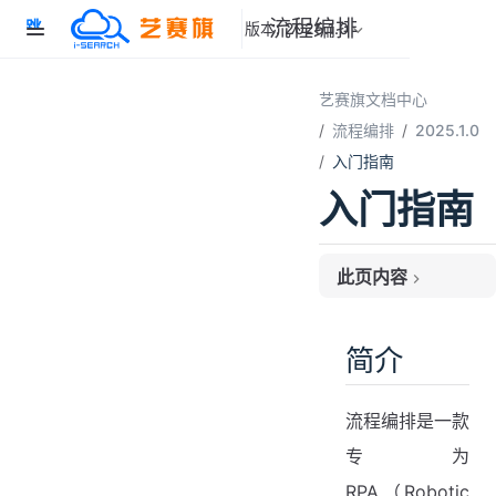
流程编排
跳
版本: 2025.1.0
至
主
要
艺赛旗文档中心
內
流程编排
2025.1.0
容
入门指南
入门指南
此页内容
简介
关键功能
简介
流程编排是一款
专为
RPA（Robotic