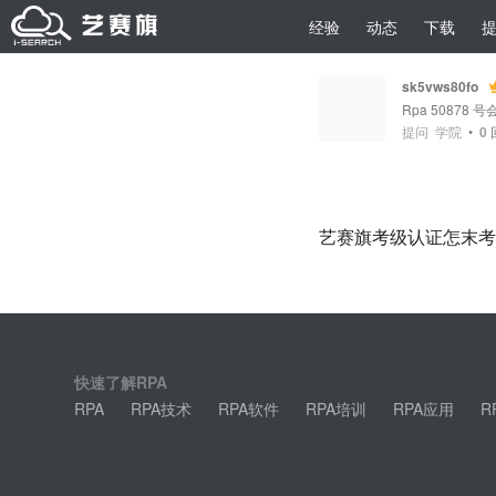
经验
动态
下载
sk5vws80fo
Rpa 50878 号
提问
学院
•
0
艺赛旗考级认证怎末考
快速了解RPA
RPA
RPA技术
RPA软件
RPA培训
RPA应用
R