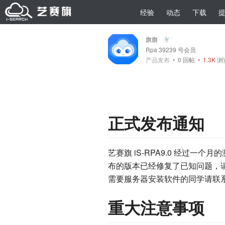
经验
动态
下载
旗旗
Rpa 39239 号会员
产品发布
•
0
回帖
•
1.3K
浏览
正式发布通知
艺赛旗 iS-RPA9.0 经过
布的版本已经修复了已知问题，请大
需要服务器安装软件的同学请联
重大注意事项