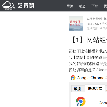
经验
动态
下载
李漂亮升级打怪
Rpa 35376 号
寻求帮助
学习
【1】网站组
还处于比较懵懂的状态
1.【网站】组件的路
我的谷歌浏览器路径是’C:\Us
径处填写的是’C:/Users/861