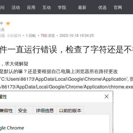
提问
活动
应用
互动
学院
最新
优选
官网
中
会员
问题
小白提问
•
1
回帖
•
763
浏览 • 2023-10-18 19:34:25
件一直运行错误，检查了字符还是不行
，求大佬解疑
径是默认的嘛？还是要根据自己电脑上浏览器所在路径更改
ers\86173\AppData\Local\Google\Chrome\Applicat
73/AppData/Local/Google/Chrome/Application/chrome.exe