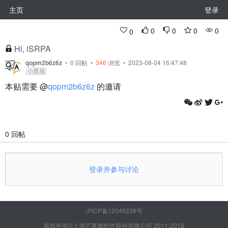
主页
登录
0
0
0
0
0
Hi, iSRPA
qopm2b6z6z
•
0
回帖
•
346
浏览 • 2023-08-04 16:47:48
小黑屋
本贴需要 @
qopm2b6z6z
的邀请
0 回帖
登录并参与讨论
沪ICP备12049238号
版权所有©上海艺赛旗软件股份有限公司 2011-2018