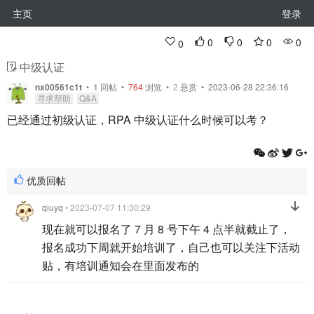
主页
登录
0
0
0
0
0
中级认证
nx00561c1t
•
1
回帖
•
764
浏览 •
2
悬赏 • 2023-06-28 22:36:16
寻求帮助
Q&A
已经通过初级认证，RPA 中级认证什么时候可以考？
优质回帖
qiuyq
• 2023-07-07 11:30:29
现在就可以报名了 7 月 8 号下午 4 点半就截止了，
报名成功下周就开始培训了，自己也可以关注下活动
贴，有培训通知会在里面发布的