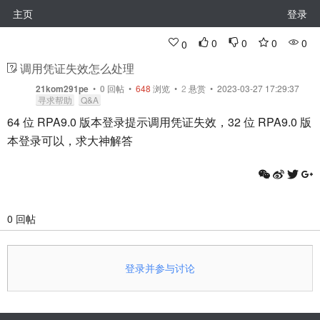
主页
登录
0
0
0
0
0
调用凭证失效怎么处理
21kom291pe
•
0
回帖
•
648
浏览 •
2
悬赏 • 2023-03-27 17:29:37
寻求帮助
Q&A
64 位 RPA9.0 版本登录提示调用凭证失效，32 位 RPA9.0 版
本登录可以，求大神解答
0 回帖
登录并参与讨论