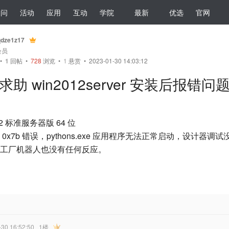
提问
活动
应用
互动
学院
最新
优选
官网
qdze1z17
会员
•
1
回帖
•
728
浏览 •
1
悬赏 • 2023-01-30 14:03:12
求助 win2012server 安装后报错问
12 标准服务器版 64 位
x7b 错误，pythons.exe 应用程序无法正常启动，设计器
工厂机器人也没有任何反应。
-30 16:52:50
1楼