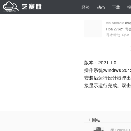
经验
动态
下载
via Android
89
Rpa 27621 号
寻求帮助
Q&A
版本：2021.1.0
操作系统:windiws 20
安装后运行设计器弹出 0
接显示运行完成。双击
1 回帖
二楞
• 2023-01