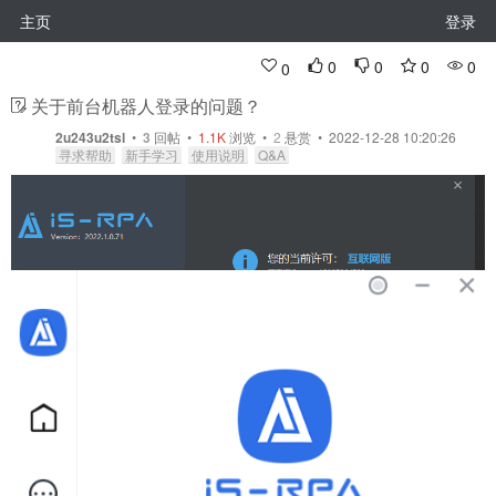
主页
登录
0
0
0
0
0
关于前台机器人登录的问题？
2u243u2tsl
•
3
回帖
•
1.1K
浏览 •
2
悬赏 • 2022-12-28 10:20:26
寻求帮助
新手学习
使用说明
Q&A