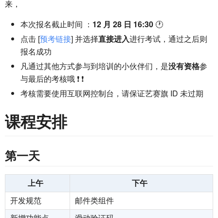
来，
本次报名截止时间 ：
12 月 28 日 16:30
🕐
点击 [
预考链接
] 并选择
直接进入
进行考试，通过之后则
报名成功
凡通过其他方式参与到培训的小伙伴们，是
没有资格
参
与最后的考核哦 ❗ ❗
考核需要使用互联网控制台，请保证艺赛旗 ID 未过期
课程安排
第一天
上午
下午
开发规范
邮件类组件
新增功能点
滑动验证码