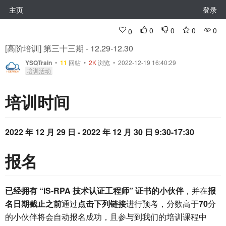
主页
登录
0
0
0
0
0
[高阶培训] 第三十三期 - 12.29-12.30
YSQTrain
•
11
回帖
•
2K
浏览 • 2022-12-19 16:40:29
培训活动
培训时间
2022 年 12 月 29 日 - 2022 年 12 月 30 日 9:30-17:30
报名
已经拥有 “iS-RPA 技术认证工程师” 证书的小伙伴
，并在
报
名日期截止之前
通过
点击下列链接
进行预考，分数高于
70
分
的小伙伴将会自动报名成功，且参与到我们的培训课程中