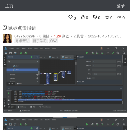
主页
登录
0
0
0
0
0
鼠标点击报错
8497b8029s
•
8
回帖
•
1.2K
浏览 •
2
悬赏 • 2022-10-15 18:52:35
寻求帮助
新手学习
Q&A