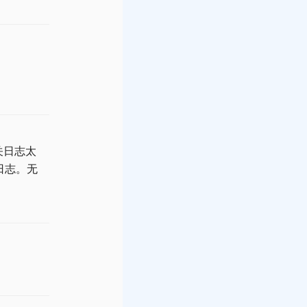
关日志太
日志。无