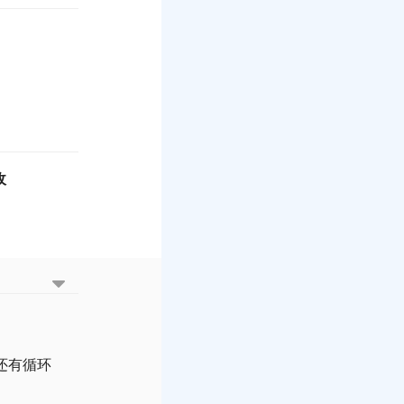
收
。还有循环