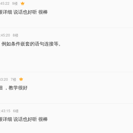
:45:22
9楼
很详细 说话也好听 很棒
:45:20
8楼
，例如条件嵌套的语句连接等。
43:20
7楼
细 ，教学很好
:43:15
6楼
很详细 说话也好听 很棒