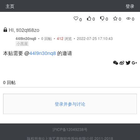
主页
登录
0
0
0
0
0
Hi, ti02qt68zo
44l9n30nq8
•
0
回帖
•
412
浏览 • 2022-07-25 17:10:43
小黑屋
本贴需要 @
44l9n30nq8
的邀请
0 回帖
登录并参与讨论
沪ICP备12049238号
版权所有©上海艺赛旗软件股份有限公司 2011-2018