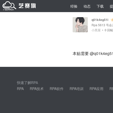
经验
动态
下载
q01k4eg51l
Rpa 5613 号
小黑屋
•
0
回
本贴需要 @
q01k4eg51
快速了解RPA
RPA
RPA技术
RPA软件
RPA培训
RPA应用
R