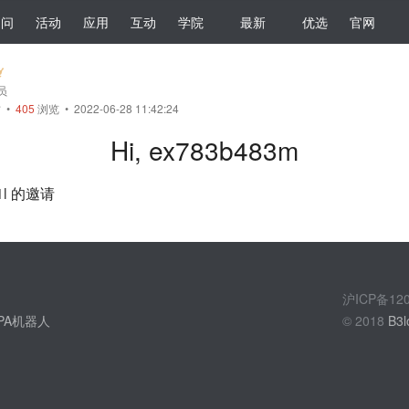
提问
活动
应用
互动
学院
最新
优选
官网
会员
帖
•
405
浏览 • 2022-06-28 11:42:24
Hi, ex783b483m
l
的邀请
沪ICP备1
PA机器人
© 2018
B3