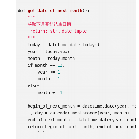
def
get_date_of_next_month
()
:
"""

    获取下月开始结束日期

    :return: str，date tuple

    """
    today = datetime.date.today()

    year = today.year

    month = today.month

if
 month == 
12
:

        year += 
1
        month = 
1
else
:

        month += 
1
    begin_of_next_month = datetime.date(year, mo
    _, day = calendar.monthrange(year, month)

    end_of_next_month = datetime.date(year, mont
return
 begin_of_next_month, end_of_next_month
	``` 