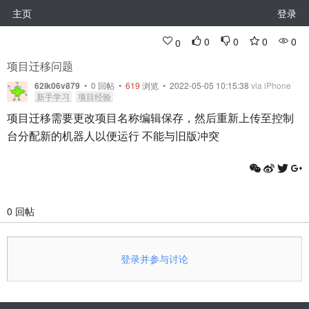
主页
登录
0
0
0
0
0
项目迁移问题
62lk06v879
•
0
回帖
•
619
浏览 • 2022-05-05 10:15:38
via iPhone
新手学习
项目经验
项目迁移需要更改项目名称编辑保存，然后重新上传至控制
台分配新的机器人以便运行 不能与旧版冲突
0 回帖
登录并参与讨论