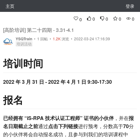
主页
登录
0
0
0
0
0
[高阶培训] 第二十四期 - 3.31-4.1
YSQTrain
•
1
回帖
•
1.2K
浏览 • 2022-03-24 17:16:39
培训活动
培训时间
2022 年 3 月 31 日 - 2022 年 4 月 1 日 9:30-17:30
报名
已经拥有 “iS-RPA 技术认证工程师” 证书的小伙伴
，并在
报
名日期截止之前
通过
点击下列链接
进行预考，分数高于
70
分
的小伙伴将会自动报名成功，且参与到我们的培训课程中