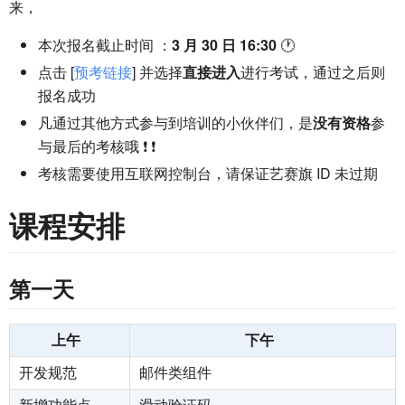
来，
本次报名截止时间 ：
3 月 30 日 16:30
🕐
点击 [
预考链接
] 并选择
直接进入
进行考试，通过之后则
报名成功
凡通过其他方式参与到培训的小伙伴们，是
没有资格
参
与最后的考核哦 ❗ ❗
考核需要使用互联网控制台，请保证艺赛旗 ID 未过期
课程安排
第一天
上午
下午
开发规范
邮件类组件
新增功能点
滑动验证码