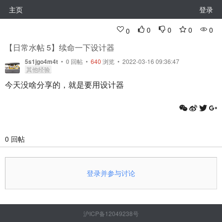
主页
登录
0
0
0
0
0
【日常水帖 5】续命一下设计器
5s1jgo4m4t
•
0
回帖
•
640
浏览 • 2022-03-16 09:36:47
其他经验
今天没啥分享的，就是要用设计器
0 回帖
登录并参与讨论
沪ICP备12049238号