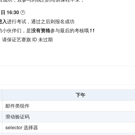
 日 16:30
🕐
进入
进行考试，通过之后则报名成功
的小伙伴们，是
没有资格
参与最后的考核哦 ❗ ❗
请保证艺赛旗 ID 未过期
下午
邮件类组件
滑动验证码
selector 选择器