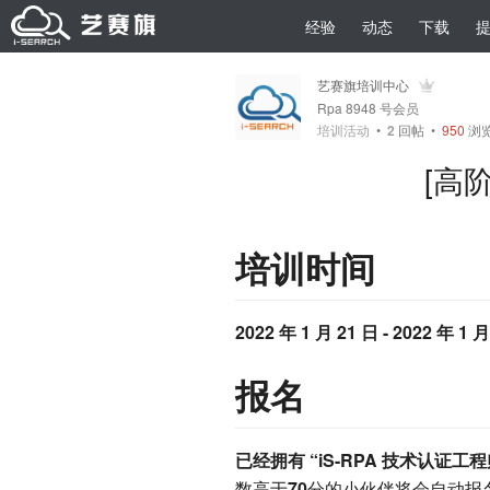
经验
动态
下载
艺赛旗培训中心
Rpa 8948 号会员
培训活动
•
2
回帖
•
950
浏览 
[高阶
培训时间
2022 年 1 月 21 日 - 2022 年 1 月
报名
已经拥有 “iS-RPA 技术认证工
数高于
70
分的小伙伴将会自动报