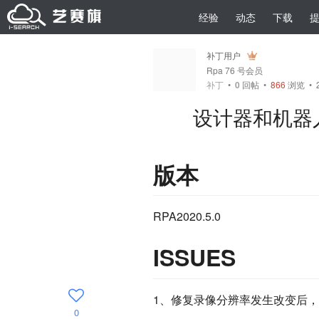
经验
动态
下载
补丁用户
Rpa 76 号会员
补丁
•
0
回帖
•
866
浏览 • 2
设计器和机器人 
版本
RPA2020.5.0
ISSUES
1、修复录像分辨率发生改变后
0