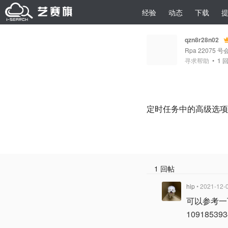
经验
动态
下载
qzn8r28n02
Rpa 22075 号
寻求帮助
•
1
回
定时任务中的高级选项
1 回帖
hip
• 2021-12-
可以参考一
109185393