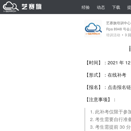
经验
动态
下载
艺赛旗培训中心
Rpa 8948 号
培训活动
•
3
回
【时间】：2021 年 12 
【形式】：在线补考
【报名】：点击
报名链
【注意事项】：
1. 此补考仅限于
2. 考生需要自行准
3. 考生需提前 