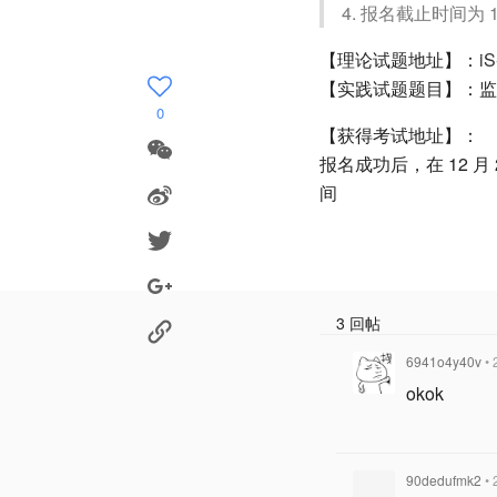
4. 报名截止时间为 1
【理论试题地址】：
i
【实践试题题目】：监
0
【获得考试地址】：
报名成功后，在 12
间
3 回帖
6941o4y40v
•
okok
90dedufmk2
•