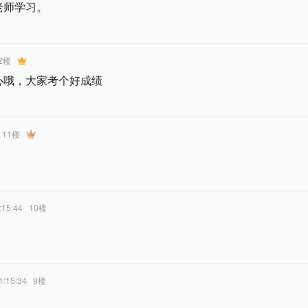
老师学习。
2楼
心哦，大家考个好成绩
11楼
:15:44
10楼
1:15:34
9楼