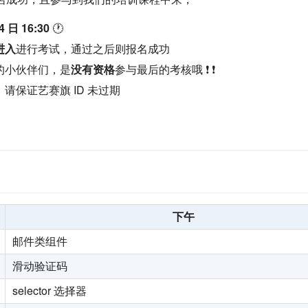
4 日 16:30
🕐
进入
进行考试，通过之后则报名成功
的小伙伴们，是
没有资格
参与最后的考核哦 ❗ ❗
请保证艺赛旗 ID 未过期
下午
邮件类组件
滑动验证码
selector 选择器