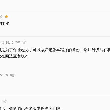
楼
益匪浅
3 13:36:16
7楼
但是为了保险起见，可以做好老版本程序的备份，然后升级后在
败在回退至老版本
:53:59
6楼
5楼
的话，会影响已有老版本程序运行吗。