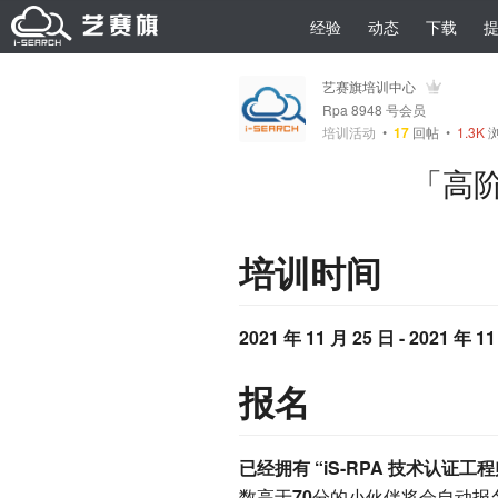
经验
动态
下载
艺赛旗培训中心
Rpa 8948 号会员
培训活动
•
17
回帖
•
1.3K
浏
「高阶培
培训时间
2021 年 11 月 25 日 - 2021 年 11
报名
已经拥有 “iS-RPA 技术认证工
数高于
70
分的小伙伴将会自动报