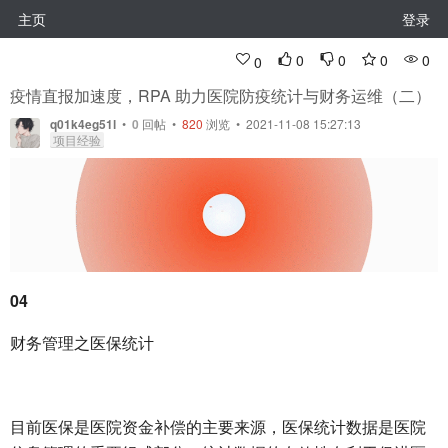
主页
登录
0
0
0
0
0
疫情直报加速度，RPA 助力医院防疫统计与财务运维（二）
q01k4eg51l
•
0
回帖
•
820
浏览 • 2021-11-08 15:27:13
项目经验
04
财务管理之医保统计
目前医保是医院资金补偿的主要来源，医保统计数据是医院